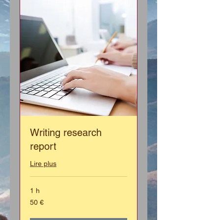
Writing research
report
Lire plus
1 h
50
50 €
euros