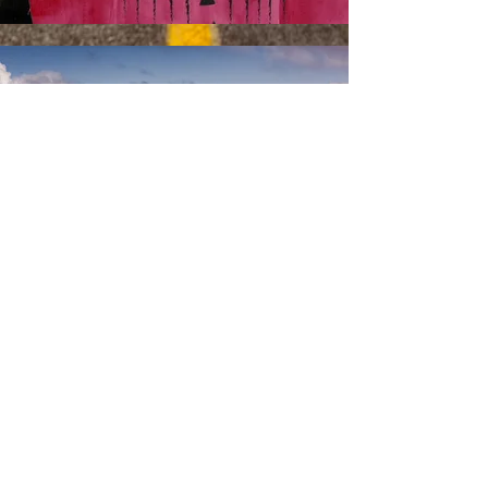
© Copyright Francesca Croce
2024.
Tous les droits sont réservés.
Francesca Croce - Recherche -
Conseil - Formation
Entrepreneuriat - Gestion -
Innovation sociale
Numéro P.IVA :
02357000567